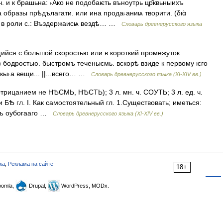
ч. и к брашьна: ˫Ако не подобаѥть въноутрь цр҃квьныихъ
 образы прѣдълагати. или ина прода˫аниѩ творити. (διὰ
н. в роли с.: Въздержаисѩ вездѣ… …
Словарь древнерусского языка
ийся с большой скоростью или в короткий промежуток
) бодростью. быстромъ теченьѥмь. вскорѣ взиде к первому ѥго
)кы˫а вещи... ||...всего… …
Словарь древнерусского языка (XI-XIV вв.)
трицанием не НѢСМЬ, НѢСТЬ); 3 л. мн. ч. СОУТЬ; 3 л. ед. ч.
 БѢ гл. I. Как самостоятельный гл. 1.Существовать; иметься:
 съ оубогааго …
Словарь древнерусского языка (XI-XIV вв.)
ка
,
Реклама на сайте
18+
omla,
Drupal,
WordPress, MODx.