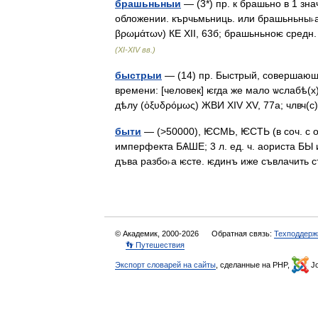
брашьньныи
— (3*) пр. к брашьно в 1 зна
обложении. кърчьмьниць. или брашьньны˫а
βρωμάτων) КЕ XII, 63б; брашьньноѥ сред
(XI-XIV вв.)
быстрыи
— (14) пр. Быстрый, совершающ
времени: [человек] ѥгда же мало ѡслабѣ(х
дѣлу (ὀξυδρόμως) ЖВИ XIV XV, 77а; члвч(с
быти
— (>50000), ѤСМЬ, ѤСТЬ (в соч. с о
имперфекта БѦШЕ; 3 л. ед. ч. аориста БЫ и
дъва разбо˫а ѥсте. ѥдинъ иже съвлачить
© Академик, 2000-2026
Обратная связь:
Техподдерж
👣 Путешествия
Экспорт словарей на сайты
, сделанные на PHP,
Jo