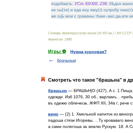
подобаѥть
.
УСт
XII
/
XIII
,
236
;
бѣдно
манн
не
сы
(
ти
)
и
еда
ину
иму
(
т
)
оутробу
пию
(
т
же
оц҃ь
мои
с
гражаны
тѣми
˫ако
да˫ати
и
Словарь
древнерусского
языка
(
XI
-
XIV
вв
.) /
АН
СССР
.
Аванесов
.
1988
.
Игры ⚽
Нужна курсовая?
брачьныи
Смотреть что такое "брашьна" в др
брашьно
— БРАШЬН|О (427), А с. 1.Пища,
одежди. Изб 1076, 30 об.; варламъ... преб
въ одежю облечесѩ. ЖФП XII, 34в г; реч
вино
— (2) 1. Хмельной напиток из виногр
падоша стязи Игоревы. ...Ту кроваваго вин
а сами полегоша за землю Рускую. 18. 