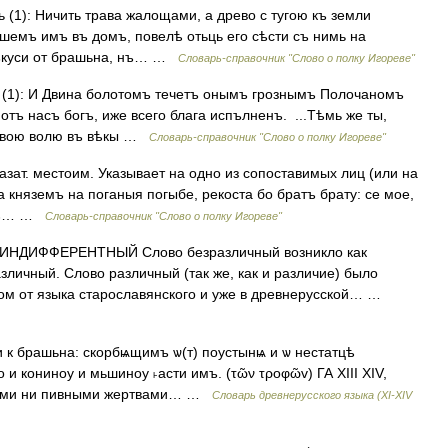
ь (1): Ничить трава жалощами, а древо с тугою къ земли
ъшемъ имъ въ домъ, повелѣ отьць его сѣсти съ нимь на
въкуси от брашьна, нъ… …
Словарь-справочник "Слово о полку Игореве"
й (1): И Двина болотомъ течетъ онымъ грознымъ Полочаномъ
отъ насъ богъ, иже всего блага испълненъ. ...Тѣмь же ты,
ъ твою волю въ вѣкы …
Словарь-справочник "Слово о полку Игореве"
Указат. местоим. Указывает на одно из сопоставимых лиц (или на
 княземъ на поганыя погыбе, рекоста бо братъ брату: се мое,
анѣ… …
Словарь-справочник "Слово о полку Игореве"
НДИФФЕРЕНТНЫЙ Слово безразличный возникло как
личный. Слово различный (так же, как и различие) было
ом от языка старославянского и уже в древнерусской… …
 и к брашьна: скорбѩщимъ ѡ(т) поустынѩ и ѡ нестатцѣ
и кониноу и мьшиноу ˫асти имъ. (τῶν τρoφῶv) ГА XIII XIV,
шными ни пивными жертвами… …
Словарь древнерусского языка (XI-XIV