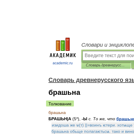
Словари и энциклоп
academic.ru
Словарь древнерусского языка (XI-XIV вв.)
Словарь древнерусского язык
брашьна
Толкование
брашьна
БРАШЬН
|
А
(
5
*),
-
Ы
с
.
То
же
,
что
брашьн
изидоша
же
ѡ
(
т
) ||=
воинъ
ѥтери
.
хотѩще
брашьна
обьще
полагаѥтьсѩ
.
тако
и
вин