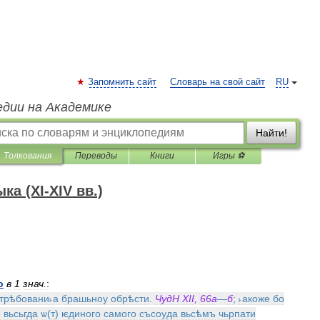
Запомнить сайт
Словарь на свой сайт
RU
едии на Академике
Найти!
Толкования
Переводы
Книги
Игры ⚽
а (XI-XIV вв.)
о
в
1
знач
.
:
трѣбовани˫а
брашьноу
обрѣсти
.
ЧудН
XII
,
66а
—
б
;
˫акоже
бо
о
вьсьгда
ѡ
(
т
)
ѥдиного
самого
съсоуда
вьсѣмъ
чьрпати