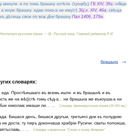
у
минути
.
и
по
томь
брашну
хотѣти
. (
τροφῆς
)
ГБ
XIV
,
35г
;
чл҃вци
)
а
иную
брашну
.
едаи
поко˫а
не
иму
(
т
)
ЗЦ
к
.
XIV
,
46а
;
свѣща
мъ
дѣтищь
свои
по
всѩ
д҃ни
брашну
Пал
1406
,
179а
.
Институт
русского
языка
. —
М
.
:
Русский
язык
.
Главный
редактор
Р
.
И
.
брашьно
угих словарях:
 еда: Простѣишааго въ всемь ишти. и въ брашьнѣ и въ
ысть же на мѣ||стѣ томь сѣд˫а... ни брашьна же въкоуша˫а ни
е ст҃ыи николаѥ имаши ли… …
Словарь древнерусского языка (XI-XIV вв.)
ада: Бишася денъ, бишася другыи; третьяго дни къ полуднію
а не доста; ту пиръ докончаша храбріи Русичи: сваты попоиша,
А Святъславь… …
Словарь-справочник "Слово о полку Игореве"