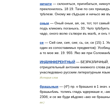
ничати
— склоняться, пригибаться, никнут
преклонилось. 18 19. Таче по сих пришед
трѣпезе. Оному же сѣдъшю и ничьсо же 
оныи
— Оный оныи, ая, ое, тот, тот самы
подъ кликомъ поганыхъ. 33. Чьто трѣбуеть 
чадо, оного волю сътвори въ малѣ, и он
се
— Сей сии, сия, сие; сь, си, се (15) 1. 
один из сопоставимых предметов): Усобица
а то мое же. 19. 955: Яко же при Солом
ИНДИФФЕРЕНТНЫЙ
— БЕЗРАЗЛИЧНЫЙ, И
отрицательный антоним книжного слова раз
унаследовано русским литературным язык
История слов
брашьныи
— (4*) пр. к брашьно в 1 знач.
брашьнѣмь. толикъ гладъ ѡдержаше и, ˫ако 
230б; и се же буди вѣдомо ˫ако не бра
вв.)